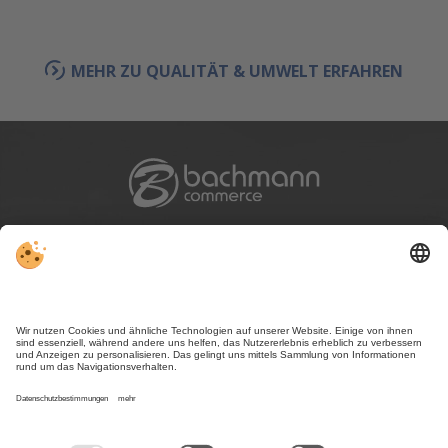
MEHR ZU QUALITÄT & UMWELT ERFAHREN
Verwaltungssitz: Im Steinanger 10 | I-39030 Gsies (BZ)
Tel. +39 0474 978 054
info@bachmann-commerce.it
ZUR GOOGLE MAPS